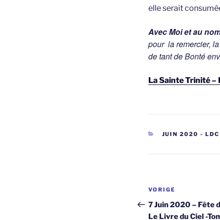
elle serait consumé
Avec Moi et au nom
pour la remercier, la
de tant de Bonté env
La Sainte Trinité 
CATEGORIEËN
JUIN 2020 - LDC
Berichtnavi
Vorig
VORIGE
bericht
7 Juin 2020 – Fête de
Le Livre du Ciel -To