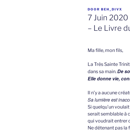
GEPLAATST
DOOR
BEH_DIVX
OP
7 Juin 2020 
– Le Livre d
Ma fille, mon fils,
La Très Sainte Trinit
De so
dans sa main.
Elle donne vie, con
Il n’y a aucune créa
Sa lumière est inacce
Si quelqu’un voulait 
serait semblable à 
qui voudrait entrer 
Ne détenant pas la f