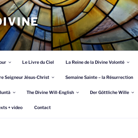
IVINE
our
Le Livre du Ciel
La Reine de la Divine Volonté
re Seigneur Jésus-Christ
Semaine Sainte – la Résurrection
luntà
The Divine Will-English
Der Göttliche Wille
xts + video
Contact