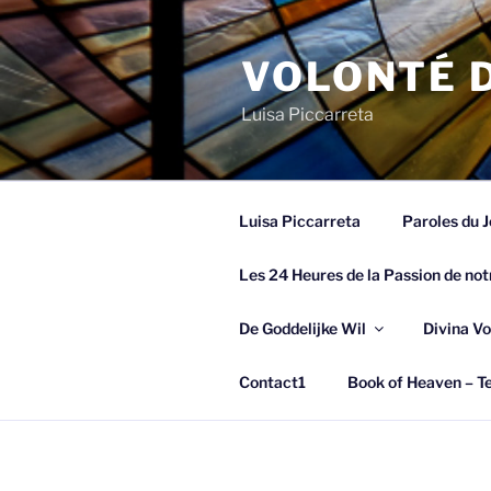
Spring
naar
VOLONTÉ D
de
inhoud
Luisa Piccarreta
Luisa Piccarreta
Paroles du J
Les 24 Heures de la Passion de not
De Goddelijke Wil
Divina Vo
Contact1
Book of Heaven – Te