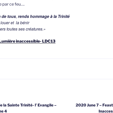
e par ce feu….
 de tous
,
rends hommage à la Trinité
 louer et la bénir
ers toutes ses créatures.»
– Lumière inaccessible- LDC13
gatie
 la Sainte Trinité- l’ Evangile –
2020 June 7 – Feast 
me 4
Inacces