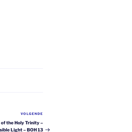
VOLGENDE
Volgend
bericht
of the Holy Trinity –
sible Light – BOH 13