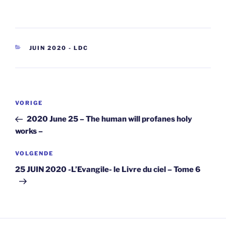
CATEGORIEËN
JUIN 2020 - LDC
Berichtnavigatie
Vorig
VORIGE
bericht
2020 June 25 – The human will profanes holy
works –
Volgend
VOLGENDE
bericht
25 JUIN 2020 -L’Evangile- le Livre du ciel – Tome 6