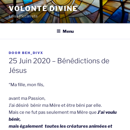
Spring
VOLONTÉ DIVINE
naar
Luisa Piccarreta
de
inhoud
Menu
GEPLAATST
DOOR
BEH_DIVX
OP
25 Juin 2020 – Bénédictions de
Jésus
“Ma fille, mon fils,
avant ma Passion,
J’ai désiré bénir ma Mère et être béni par elle.
Mais ce ne fut pas seulement ma Mère que
J’ai voulu
bénir,
mais également toutes les créatures animées et