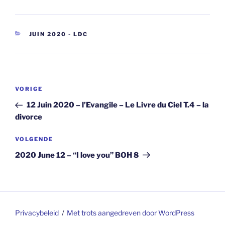
CATEGORIEËN
JUIN 2020 - LDC
Berichtnavigatie
Vorig
VORIGE
bericht
12 Juin 2020 – l’Evangile – Le Livre du Ciel T.4 – la
divorce
Volgend
VOLGENDE
bericht
2020 June 12 – “I love you” BOH 8
Privacybeleid
Met trots aangedreven door WordPress