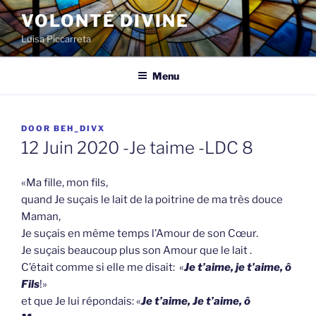
Spring
VOLONTÉ DIVINE
naar
Luisa Piccarreta
de
inhoud
Menu
GEPLAATST
DOOR
BEH_DIVX
OP
12 Juin 2020 -Je taime -LDC 8
«Ma fille, mon fils,
quand Je suçais le lait de la poitrine de ma très douce
Maman,
Je suçais en même temps l’Amour de son Cœur.
Je suçais beaucoup plus son Amour que le lait .
C’était comme si elle me disait: «
Je t’aime, je t’aime, ô
Fils
!»
et que Je lui répondais: «
Je t’aime, Je t’aime, ô