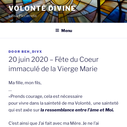
Spring
VOLONTÉ DIVINE
naar
Luisa Piccarreta
de
inhoud
Menu
GEPLAATST
DOOR
BEH_DIVX
OP
20 juin 2020 – Fête du Coeur
immaculé de la Vierge Marie
Ma fille, mon fils,
…
«Prends courage, cela est nécessaire
pour vivre dans la sainteté de ma Volonté, une sainteté
qui est axée sur
la ressemblance entre l’âme et Moi.
C’est ainsi que J’ai fait avec ma Mère. Je ne l’ai