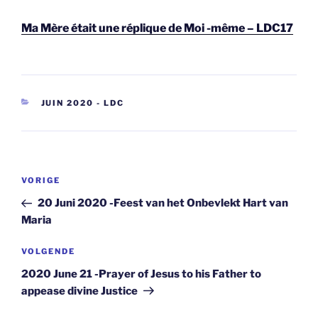
Ma Mère était une réplique de Moi -même – LDC17
CATEGORIEËN
JUIN 2020 - LDC
Berichtnavigatie
Vorig
VORIGE
bericht
20 Juni 2020 -Feest van het Onbevlekt Hart van
Maria
Volgend
VOLGENDE
bericht
2020 June 21 -Prayer of Jesus to his Father to
appease divine Justice