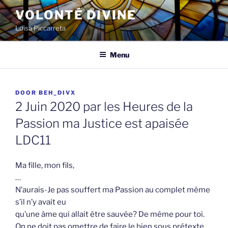
Spring
VOLONTÉ DIVINE
naar
Luisa Piccarreta
de
inhoud
Menu
GEPLAATST
DOOR
BEH_DIVX
OP
2 Juin 2020 par les Heures de la
Passion ma Justice est apaisée
LDC11
Ma fille, mon fils,
…
N’aurais-Je pas souffert ma Passion au complet même
s’il n’y avait eu
qu’une âme qui allait être sauvée? De même pour toi.
On ne doit pas omettre de faire le bien sous prétexte