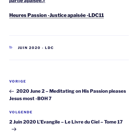
partie apaisée.»
Heures Passion -Justice apaisée -LDC11
CATEGORIEËN
JUIN 2020 - LDC
Berichtnavigatie
Vorig
VORIGE
bericht
2020 June 2 – Meditating on His Passion pleases
Jesus most -BOH 7
Volgend
VOLGENDE
bericht
2 Juin 2020 L’Evangile – Le Livre du Ciel – Tome 17