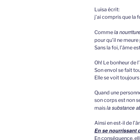
Luisa écrit:
j’ai compris que la f
la nourritu
Comme
pour qu’il ne meure
Sans la foi, l’âme es
Oh! Le bonheur de l’
Son envol se fait tou
Elle se voit toujours
Quand une personne 
son corps est non s
la substance a
mais
Ainsi en est-il de l’â
En se nourrissant d
En conséquence, elle