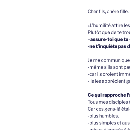
Cher fils, chère fille,
«L’humilité attire l
Plutôt que de te tro
–
assure-toi que tu 
-ne t’inquiète pas 
Je me communique a
-même s’ils sont pa
-car ils croient im
-ils les apprécient 
Ce qui rapproche l’
Tous mes disciples 
Car ces gens-là éta
-plus humbles,
-plus simples et aus
-mieux disposés à f