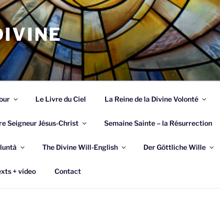
IVINE
our
Le Livre du Ciel
La Reine de la Divine Volonté
re Seigneur Jésus-Christ
Semaine Sainte – la Résurrection
luntà
The Divine Will-English
Der Göttliche Wille
xts + video
Contact