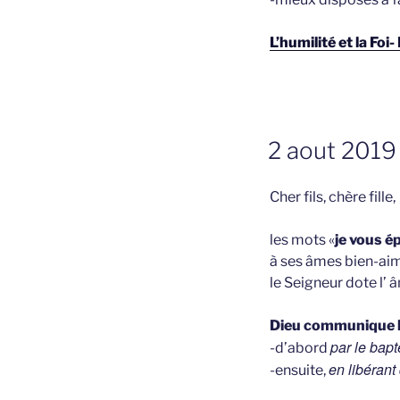
L’humilité et la Foi
GEPLAATST
2 aout 2019 –
OP
Cher fils, chère fille,
les mots «
je vous é
à ses âmes bien-aim
le Seigneur dote l’ 
Dieu communique l
par le bap
-d’abord
en libérant
-ensuite,