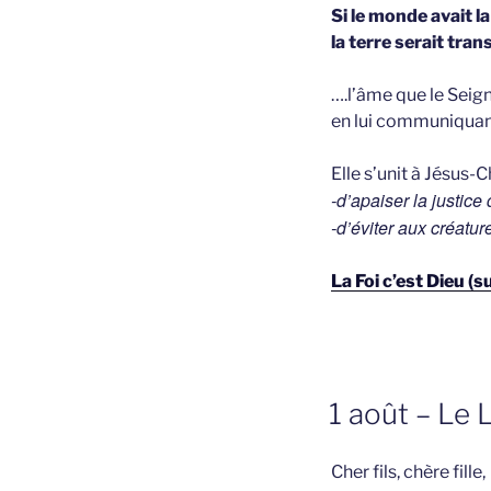
Si le monde avait la 
la terre serait tra
….l’âme que le Seig
en lui communiquant
Elle s’unit à Jésus-
-d’apaiser la justice 
-d’éviter aux créatur
La Foi c’est Dieu (
GEPLAATST
1 août – Le 
OP
Cher fils, chère fille,