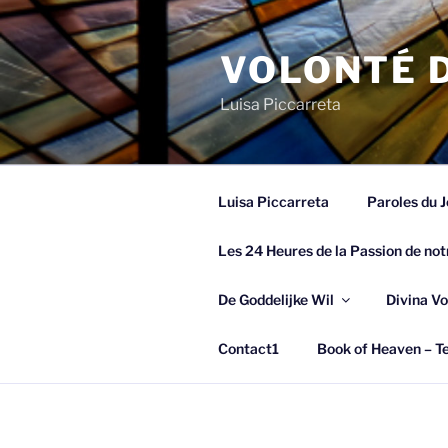
Spring
naar
VOLONTÉ D
de
inhoud
Luisa Piccarreta
Luisa Piccarreta
Paroles du J
Les 24 Heures de la Passion de not
De Goddelijke Wil
Divina Vo
Contact1
Book of Heaven – Te