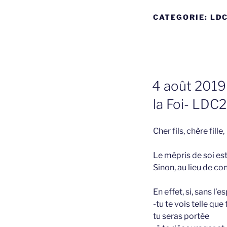
CATEGORIE:
LDC
GEPLAATST
4 août 2019 
OP
la Foi- LDC2
Cher fils, chère fille,
Le mépris de soi est
Sinon, au lieu de con
En effet, si, sans l’es
-tu te vois telle que 
tu seras portée