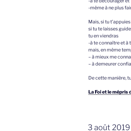
-à te décourager et
-même à ne plus fair
Mais, si tu t’appuies
si tu te laisses guide
tu en viendras
-à te connaître et à 
mais, en même tem
– à mieux me connaî
– à demeurer confia
De cette manière, tu
La Foi et le mépris
GEPLAATST
3 aoüt 2019 
OP