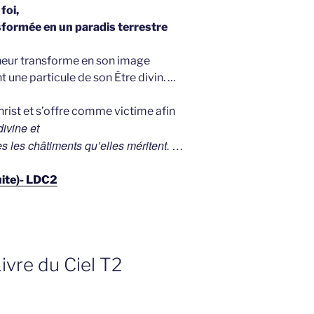
foi,
nsformée en un paradis terrestre
neur transforme en son image
 une particule de son Être divin. …
Christ et s’offre comme victime afin
divine et
es les châtiments qu’elles méritent. …
suite)- LDC2
Livre du Ciel T2