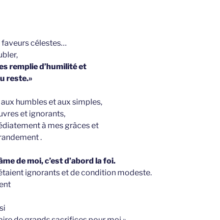
es faveurs célestes…
ubler,
es remplie d’humilité et
du reste.»
ux humbles et aux simples,
uvres et ignorants,
médiatement à mes grâces et
grandement .
âme de moi, c’est d’abord la foi.
étaient ignorants et de condition modeste.
ient
si
aire de grands sacrifices pour moi.»