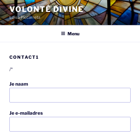
Spring
VOLONTÉ DIVINE
naar
Luisa Piccarreta
de
inhoud
Menu
CONTACT1
/*
Je naam
Je e-mailadres