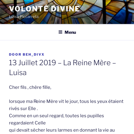
Spring
VOLONTÉ DIVINE
naar
Luisa Piccarreta
de
inhoud
Menu
GEPLAATST
DOOR
BEH_DIVX
OP
13 Juillet 2019 – La Reine Mère –
Luisa
Cher fils , chère fille,
lorsque ma Reine Mère vit le jour, tous les yeux étaient
rivés sur Elle .
Comme en un seul regard, toutes les pupilles
regardaient Celle
qui devait sécher leurs larmes en donnant la vie au