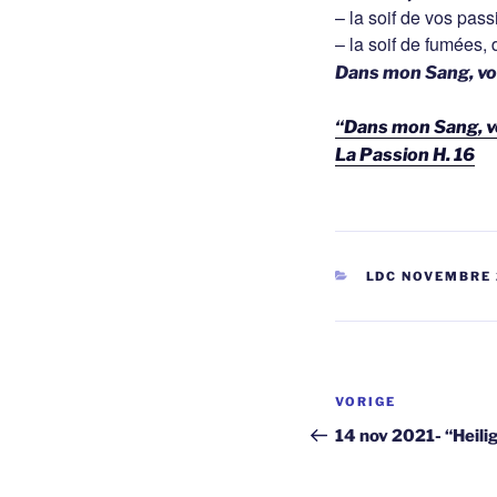
– la soif de vos pass
– la soif de fumées, 
Dans mon Sang, vo
“Dans mon Sang, v
La Passion H. 16
CATEGORIEËN
LDC NOVEMBRE 
Berichtnavi
Vorig
VORIGE
bericht
14 nov 2021- “Heilig