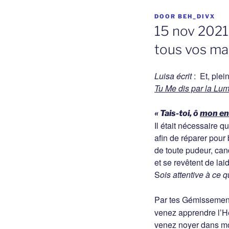
GEPLAATST
DOOR
BEH_DIVX
OP
15 nov 2021
tous vos ma
Luisa écrit
: Et, plei
Tu Me dis par la Lum
« Tais-toi, ô
mon en
Il était nécessaire q
afin de réparer pour
de toute pudeur, can
et se revêtent de lai
S
ois attentive à ce q
Par tes Gémissemen
venez apprendre l’H
venez noyer dans 