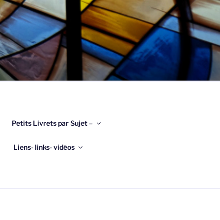
Petits Livrets par Sujet –
Liens- links- vidéos