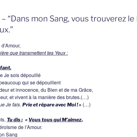
 – “Dans mon Sang, vous trouverez l
ux.”
n d’Amour,
ière que transmettent tes Yeux
:
fant.
ue Je sois dépouillé
 beaucoup qui se dépouillent
deur et innocence, du Bien et de ma Grâce,
deur, et vivent à la manière des brutes.(…)
ue Je fais.
(…)
Prie et répare avec Moi ! »
ts,
Tu dis :
«
Vous tous qui M’aimez,
éroïsme de l’Amour.
mon Sang