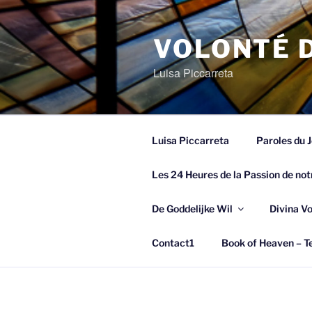
Spring
naar
de
VOLONTÉ D
inhoud
Luisa Piccarreta
Luisa Piccarreta
Paroles du 
Les 24 Heures de la Passion de not
De Goddelijke Wil
Divina V
Contact1
Book of Heaven – Te