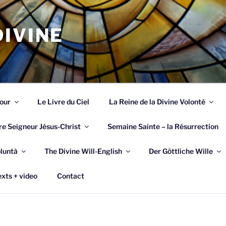
IVINE
Jour
Le Livre du Ciel
La Reine de la Divine Volonté
re Seigneur Jésus-Christ
Semaine Sainte – la Résurrection
oluntà
The Divine Will-English
Der Göttliche Wille
xts + video
Contact