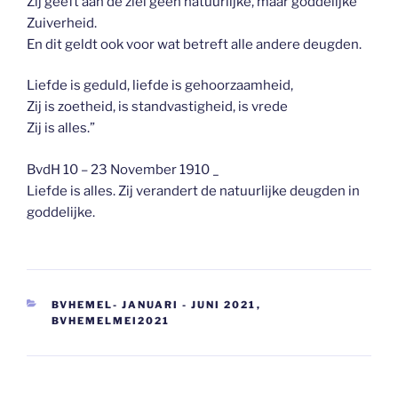
Zij geeft aan de ziel geen natuurlijke, maar goddelijke
Zuiverheid.
En dit geldt ook voor wat betreft alle andere deugden.
Liefde is geduld, liefde is gehoorzaamheid,
Zij is zoetheid, is standvastigheid, is vrede
Zij is alles.”
BvdH 10 – 23 November 1910 _
Liefde is alles. Zij verandert de natuurlijke deugden in
goddelijke.
CATEGORIEËN
BVHEMEL- JANUARI - JUNI 2021
,
BVHEMELMEI2021