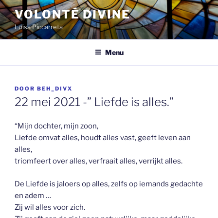
Spring
VOLONTÉ DIVINE
naar
Luisa Piccarreta
de
inhoud
Menu
GEPLAATST
DOOR
BEH_DIVX
OP
22 mei 2021 -” Liefde is alles.”
“Mijn dochter, mijn zoon,
Liefde omvat alles, houdt alles vast, geeft leven aan
alles,
triomfeert over alles, verfraait alles, verrijkt alles.
De Liefde is jaloers op alles, zelfs op iemands gedachte
en adem …
Zij wil alles voor zich.