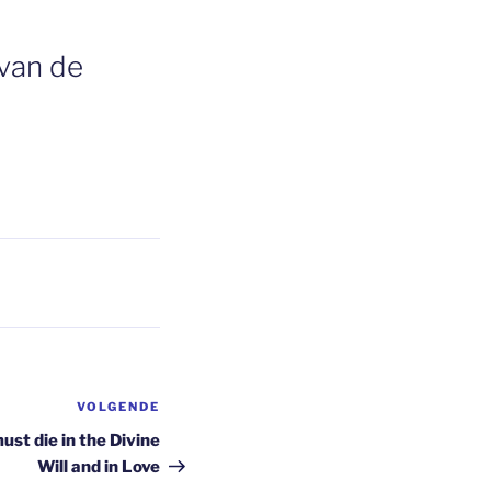
 van de
VOLGENDE
Volgend
bericht
ust die in the Divine
Will and in Love