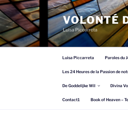
Spring
naar
VOLONTÉ D
de
inhoud
Luisa Piccarreta
Luisa Piccarreta
Paroles du J
Les 24 Heures de la Passion de not
De Goddelijke Wil
Divina Vo
Contact1
Book of Heaven – Te