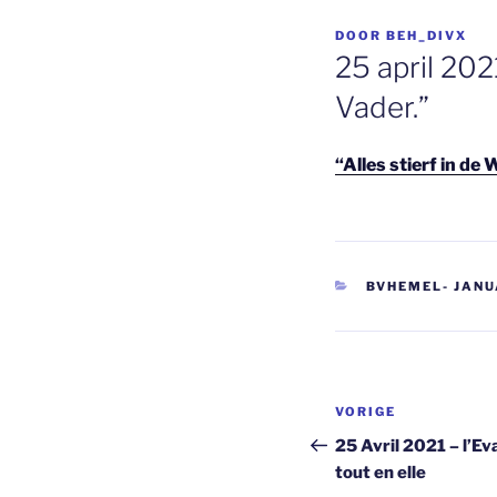
GEPLAATST
DOOR
BEH_DIVX
OP
25 april 202
Vader.”
“Alles stierf in de
CATEGORIEËN
BVHEMEL- JANUA
Berichtnavi
Vorig
VORIGE
bericht
25 Avril 2021 – l’Ev
tout en elle