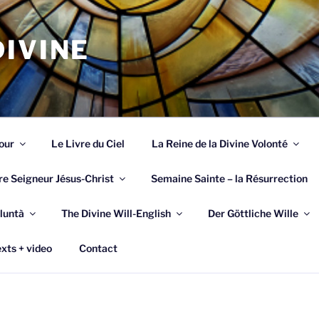
IVINE
our
Le Livre du Ciel
La Reine de la Divine Volonté
re Seigneur Jésus-Christ
Semaine Sainte – la Résurrection
luntà
The Divine Will-English
Der Göttliche Wille
xts + video
Contact