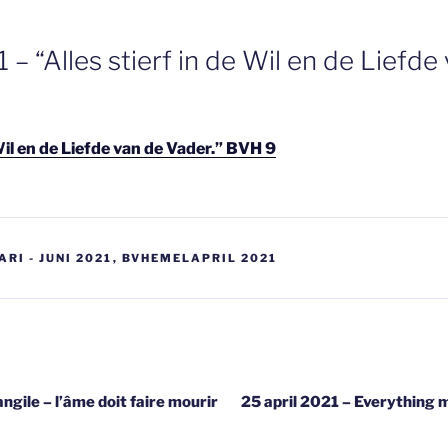
1 – “Alles stierf in de Wil en de Liefde
 Wil en de Liefde van de Vader.” BVH 9
RI - JUNI 2021
,
BVHEMELAPRIL 2021
gatie
angile – l’âme doit faire mourir
25 april 2021 – Everything m