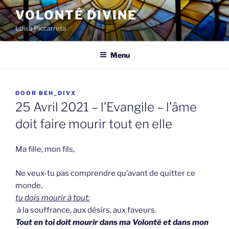
Spring
VOLONTÉ DIVINE
naar
Luisa Piccarreta
de
inhoud
Menu
GEPLAATST
DOOR
BEH_DIVX
OP
25 Avril 2021 – l’Evangile – l’âme
doit faire mourir tout en elle
Ma fille, mon fils,
Ne veux-tu pas comprendre qu’avant de quitter ce
monde,
tu dois mourir à tout:
à la souffrance, aux désirs, aux faveurs.
Tout en toi doit mourir dans ma Volonté et dans mon