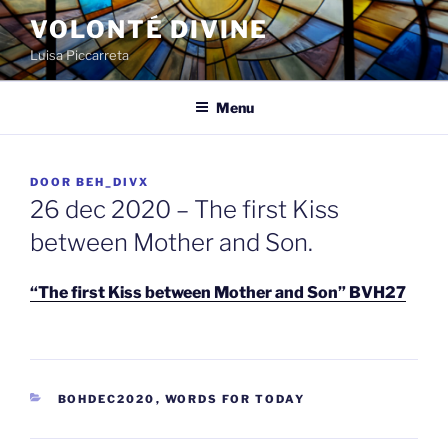
Spring
VOLONTÉ DIVINE
naar
Luisa Piccarreta
de
inhoud
Menu
GEPLAATST
DOOR
BEH_DIVX
OP
26 dec 2020 – The first Kiss
between Mother and Son.
“The first Kiss between Mother and Son” BVH27
CATEGORIEËN
BOHDEC2020
,
WORDS FOR TODAY