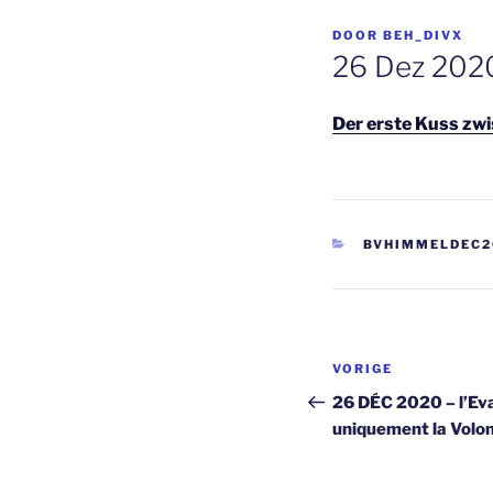
GEPLAATST
DOOR
BEH_DIVX
OP
26 Dez 2020
Der erste Kuss zw
CATEGORIEËN
BVHIMMELDEC2
Berichtnavi
Vorig
VORIGE
bericht
26 DÉC 2020 – l’Eva
uniquement la Volon