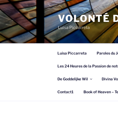
Spring
naar
VOLONTÉ D
de
inhoud
Luisa Piccarreta
Luisa Piccarreta
Paroles du J
Les 24 Heures de la Passion de not
De Goddelijke Wil
Divina Vo
Contact1
Book of Heaven – Te