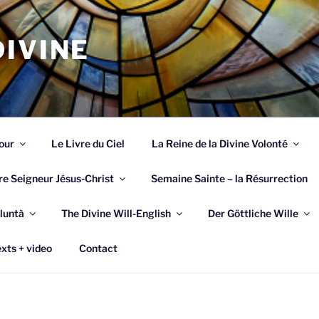
IVINE
our
Le Livre du Ciel
La Reine de la Divine Volonté
re Seigneur Jésus-Christ
Semaine Sainte – la Résurrection
luntà
The Divine Will-English
Der Göttliche Wille
xts + video
Contact