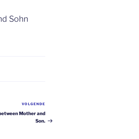
und Sohn
VOLGENDE
Volgend
bericht
s between Mother and
Son.