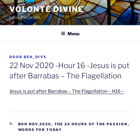
Spring
VOLONTÉ DIVINE
naar
Luisa Piccarreta
de
inhoud
Menu
GEPLAATST
DOOR
BEH_DIVX
OP
22 Nov 2020 -Hour 16 -Jesus is put
after Barrabas – The Flagellation
Jesus is put after Barrabas – The Flagellation – H16 –
CATEGORIEËN
BOH NOV.2020
,
THE 24 HOURS OF THE PASSION
,
WORDS FOR TODAY