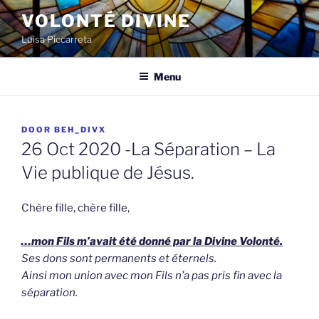
Spring
VOLONTÉ DIVINE
naar
Luisa Piccarreta
de
inhoud
Menu
GEPLAATST
DOOR
BEH_DIVX
OP
26 Oct 2020 -La Séparation – La
Vie publique de Jésus.
Chère fille, chère fille,
…mon Fils m’avait été donné par la Divine Volonté.
Ses dons sont permanents et éternels.
Ainsi mon union avec mon Fils n’a pas pris fin avec la
séparation.