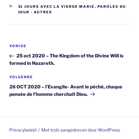
CATEGORIEËN
31 JOURS AVEC LA VIERGE MARIE
,
PAROLES DU
JOUR - AUTRES
Berichtnavigatie
Vorig
VORIGE
bericht
25 oct 2020 – The Kingdom of the Divine Will is
formed in Nazareth.
Volgend
VOLGENDE
bericht
26 OCT 2020 – l’Evangile- Avant le péché, chaque
pensée de l’homme cherchait Dieu.
Privacybeleid
Met trots aangedreven door WordPress