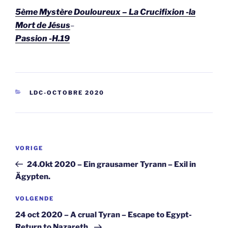
5ème Mystère Douloureux – La Crucifixion -la
Mort de Jésus
–
Passion -H.19
CATEGORIEËN
LDC-OCTOBRE 2020
Berichtnavigatie
Vorig
VORIGE
bericht
24.Okt 2020 – Ein grausamer Tyrann – Exil in
Ägypten.
Volgend
VOLGENDE
bericht
24 oct 2020 – A crual Tyran – Escape to Egypt-
Return to Nazareth.