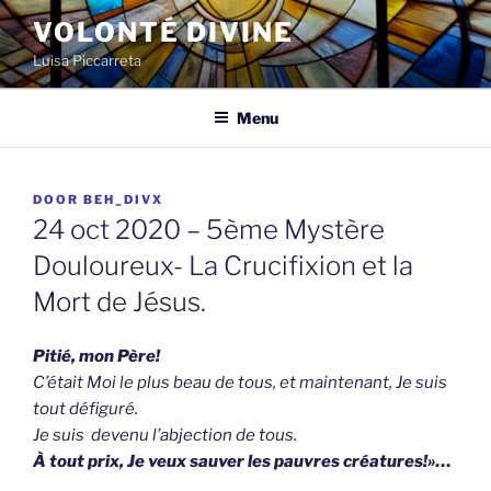
Spring
VOLONTÉ DIVINE
naar
Luisa Piccarreta
de
inhoud
Menu
GEPLAATST
DOOR
BEH_DIVX
OP
24 oct 2020 – 5ème Mystère
Douloureux- La Crucifixion et la
Mort de Jésus.
Pitié, mon Père!
C’était Moi le plus beau de tous, et maintenant, Je suis
tout défiguré.
Je suis devenu l’abjection de tous.
À tout prix, Je veux sauver les pauvres créatures!»…