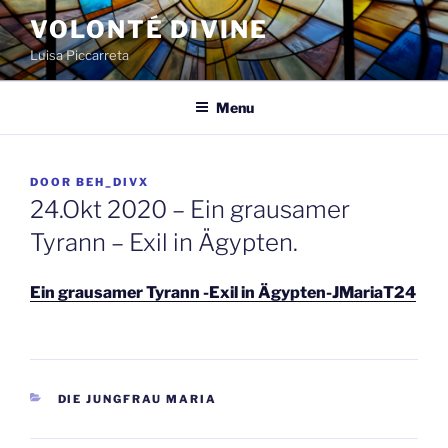
Spring
VOLONTÉ DIVINE
naar
Luisa Piccarreta
de
inhoud
Menu
GEPLAATST
DOOR
BEH_DIVX
OP
24.Okt 2020 – Ein grausamer
Tyrann – Exil in Ägypten.
Ein grausamer Tyrann -Exil in Ägypten-JMariaT24
CATEGORIEËN
DIE JUNGFRAU MARIA