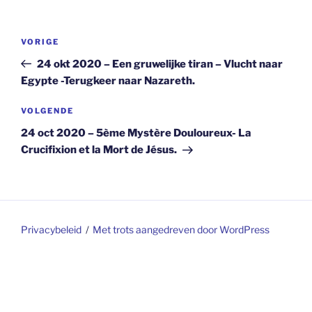
Berichtnavigatie
Vorig
VORIGE
bericht
24 okt 2020 – Een gruwelijke tiran – Vlucht naar
Egypte -Terugkeer naar Nazareth.
Volgend
VOLGENDE
bericht
24 oct 2020 – 5ème Mystère Douloureux- La
Crucifixion et la Mort de Jésus.
Privacybeleid
Met trots aangedreven door WordPress