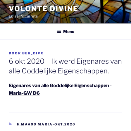
Spring
VOLONTÉ DIVINE
naar
Luisa Piccarreta
de
inhoud
Menu
GEPLAATST
DOOR
BEH_DIVX
OP
6 okt 2020 – Ik werd Eigenares van
alle Goddelijke Eigenschappen.
Eigenares van alle Goddelijke Eigenschappen -
Maria-GW D6
CATEGORIEËN
H.MAAGD MARIA-OKT.2020