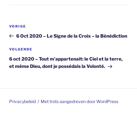
Berichtnavigatie
Vorig
VORIGE
bericht
6 Oct 2020 – Le Signe de la Croix – la Bénédiction
Volgend
VOLGENDE
bericht
6 oct 2020 – Tout m’appartenait: le Ciel et la terre,
et même Dieu, dont je possédais la Volonté.
Privacybeleid
Met trots aangedreven door WordPress