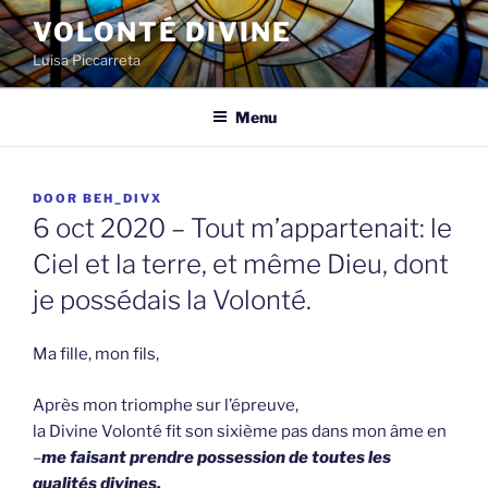
Spring
VOLONTÉ DIVINE
naar
Luisa Piccarreta
de
inhoud
Menu
GEPLAATST
DOOR
BEH_DIVX
OP
6 oct 2020 – Tout m’appartenait: le
Ciel et la terre, et même Dieu, dont
je possédais la Volonté.
Ma fille, mon fils,
Après mon triomphe sur l’épreuve,
la Divine Volonté fit son sixième pas dans mon âme en
–
me faisant prendre possession de toutes les
qualités divines,