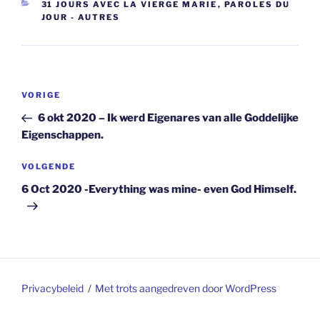
CATEGORIEËN
31 JOURS AVEC LA VIERGE MARIE
,
PAROLES DU
JOUR - AUTRES
Berichtnavigatie
Vorig
VORIGE
bericht
6 okt 2020 – Ik werd Eigenares van alle Goddelijke
Eigenschappen.
Volgend
VOLGENDE
bericht
6 Oct 2020 -Everything was mine- even God Himself.
Privacybeleid
Met trots aangedreven door WordPress