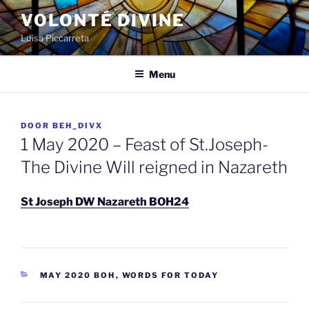
Spring
VOLONTÉ DIVINE
naar
Luisa Piccarreta
de
inhoud
Menu
GEPLAATST
DOOR
BEH_DIVX
OP
1 May 2020 – Feast of St.Joseph-
The Divine Will reigned in Nazareth
St Joseph DW Nazareth BOH24
CATEGORIEËN
MAY 2020 BOH
,
WORDS FOR TODAY