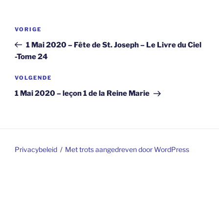
Berichtnavigatie
Vorig
VORIGE
bericht
1 Mai 2020 – Fête de St. Joseph – Le Livre du Ciel
-Tome 24
Volgend
VOLGENDE
bericht
1 Mai 2020 – leçon 1 de la Reine Marie
Privacybeleid
Met trots aangedreven door WordPress