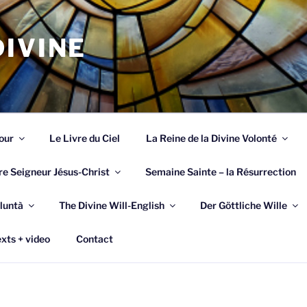
IVINE
our
Le Livre du Ciel
La Reine de la Divine Volonté
re Seigneur Jésus-Christ
Semaine Sainte – la Résurrection
luntà
The Divine Will-English
Der Göttliche Wille
xts + video
Contact