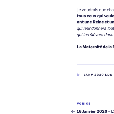
Je voudrais que ch
tous ceux qui veul
ont une Reine et u
qui leur donnera tou
qui les élèvera dans
La Maternité de la
CATEGORIEËN
JANV 2020 LDC
Berichtnavi
Vorig
VORIGE
bericht
16 Janvier 2020 – L’