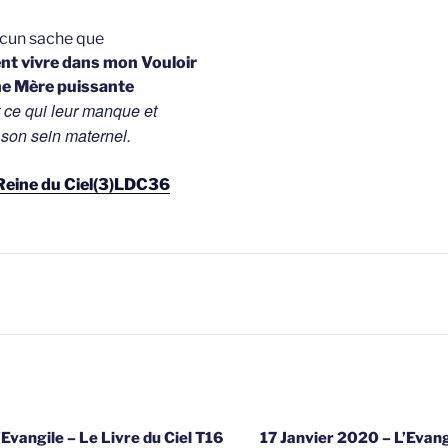
acun sache que
ent vivre dans mon Vouloir
ne Mère puissante
t ce qui leur manque et
 son sein maternel.
 Reine du Ciel(3)LDC36
gatie
Evangile – Le Livre du Ciel T16
17 Janvier 2020 – L’Evang