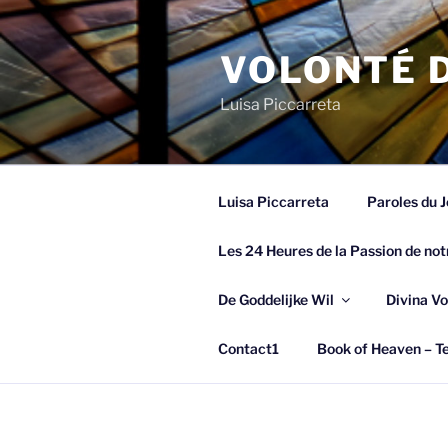
Spring
naar
VOLONTÉ D
de
inhoud
Luisa Piccarreta
Luisa Piccarreta
Paroles du J
Les 24 Heures de la Passion de not
De Goddelijke Wil
Divina Vo
Contact1
Book of Heaven – Te