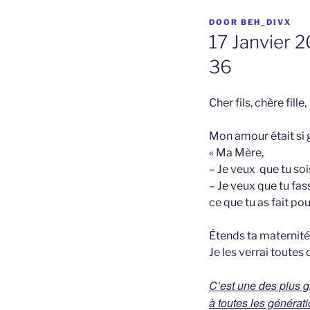
GEPLAATST
DOOR
BEH_DIVX
OP
17 Janvier 2
36
Cher fils, chère fille,
Mon amour était si gr
« Ma Mère,
– Je veux que tu soi
– Je veux que tu fas
ce que tu as fait po
Étends ta maternité 
Je les verrai toute
C’est une des plus 
à toutes les générat