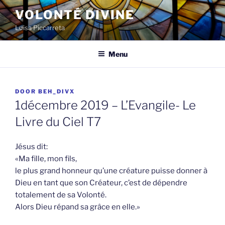
Spring
VOLONTÉ DIVINE
naar
Luisa Piccarreta
de
inhoud
Menu
GEPLAATST
DOOR
BEH_DIVX
OP
1décembre 2019 – L’Evangile- Le
Livre du Ciel T7
Jésus dit:
«Ma fille, mon fils,
le plus grand honneur qu’une créature puisse donner à
Dieu en tant que son Créateur, c’est de dépendre
totalement de sa Volonté.
Alors Dieu répand sa grâce en elle.»