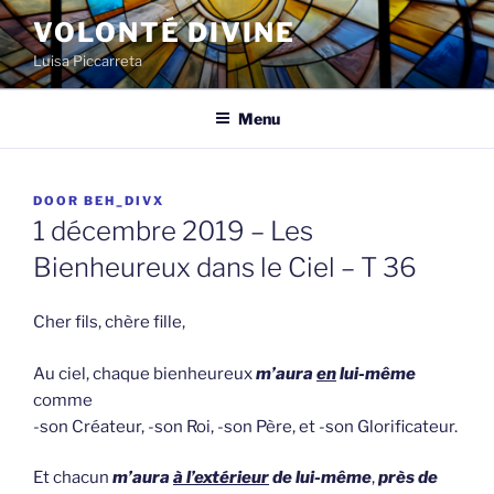
Spring
VOLONTÉ DIVINE
naar
Luisa Piccarreta
de
inhoud
Menu
GEPLAATST
DOOR
BEH_DIVX
OP
1 décembre 2019 – Les
Bienheureux dans le Ciel – T 36
Cher fils, chère fille,
Au ciel, chaque bienheureux
m’aura
en
lui-même
comme
-son Créateur, -son Roi, -son Père, et -son Glorificateur.
Et chacun
m’aura
à l’extérieur
de lui-même
,
près de