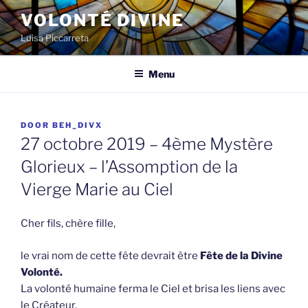
Spring
VOLONTÉ DIVINE
naar
Luisa Piccarreta
de
inhoud
Menu
GEPLAATST
DOOR
BEH_DIVX
OP
27 octobre 2019 – 4ème Mystère
Glorieux – l’Assomption de la
Vierge Marie au Ciel
Cher fils, chère fille,
le vrai nom de cette fête devrait être
Fête de la Divine
Volonté.
La volonté humaine ferma le Ciel et brisa les liens avec
le Créateur.