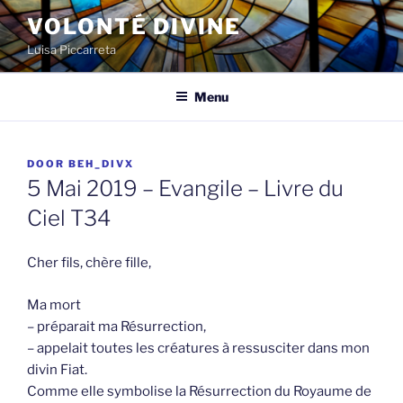
Spring
VOLONTÉ DIVINE
naar
Luisa Piccarreta
de
inhoud
Menu
GEPLAATST
DOOR
BEH_DIVX
OP
5 Mai 2019 – Evangile – Livre du
Ciel T34
Cher fils, chère fille,
Ma mort
– préparait ma Résurrection,
– appelait toutes les créatures à ressusciter dans mon
divin Fiat.
Comme elle symbolise la Résurrection du Royaume de