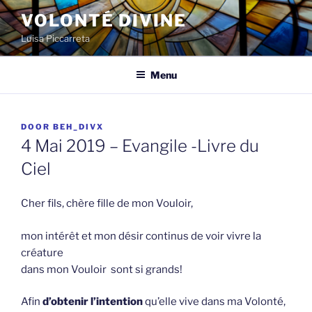
Spring
VOLONTÉ DIVINE
naar
Luisa Piccarreta
de
inhoud
Menu
GEPLAATST
DOOR
BEH_DIVX
OP
4 Mai 2019 – Evangile -Livre du
Ciel
Cher fils, chère fille de mon Vouloir,
mon intérêt et mon désir continus de voir vivre la
créature
dans mon Vouloir sont si grands!
Afin
d’obtenir l’intention
qu’elle vive dans ma Volonté,