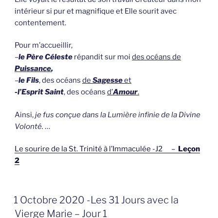
intérieur si pur et magnifique et Elle sourit avec
contentement.
Pour m’accueillir,
–
le Père Céleste
répandit sur moi
des océans de
Puissance
,
–
le Fils
, des océans
de
Sagesse
et
-l’Esprit Saint
, des océans
d’
Amour
.
Ainsi,
je fus conçue dans la Lumière infinie de la Divine
Volonté.
…
Le sourire de la St. Trinité à l’Immaculée -J2 –
Leçon
2
GEPLAATST
1 Octobre 2020 -Les 31 Jours avec la
OP
Vierge Marie – Jour 1