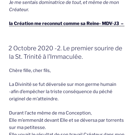
Je me sentais dominatrice de tout, et même de mon
Créateur.
la Création me reconnut comme sa Reine- MDV-J3 –
GEPLAATST
2 Octobre 2020 -2. Le premier sourire de
OP
la St. Trinité à l’Immaculée.
Chère fille, cher fils,
La Divinité se fut déversée sur mon germe humain
-afin d’empêcher la triste conséquence du péché
originel de m’atteindre.
Durant l’acte même de ma Conception,
Elle m’emmenât devant Elle et se déversa par torrents
sur ma petitesse.
Elle voyait le résultat de son travail Créateur dans mon