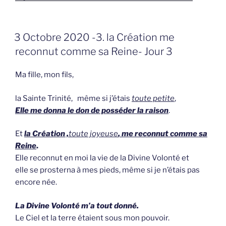
GEPLAATST
3 Octobre 2020 -3. la Création me
OP
reconnut comme sa Reine- Jour 3
Ma fille, mon fils,
la Sainte Trinité, même si j’étais
toute petite
,
Elle me donna le don de posséder la raison
.
Et
la Création ,
toute joyeuse
, me reconnut comme sa
Reine
.
Elle reconnut en moi la vie de la Divine Volonté et
elle se prosterna à mes pieds, même si je n’étais pas
encore née.
La Divine Volonté m’a tout donné.
Le Ciel et la terre étaient sous mon pouvoir.