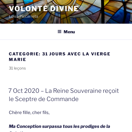
Spring
VOLONTÉ DIVINE
naar
Luisa Piccarreta
de
inhoud
Menu
CATEGORIE:
31 JOURS AVEC LA VIERGE
MARIE
31 leçons
GEPLAATST
7 Oct 2020 – La Reine Souveraine reçoit
OP
le Sceptre de Commande
Chère fille, cher fils,
Ma Conception surpassa tous les prodiges de la