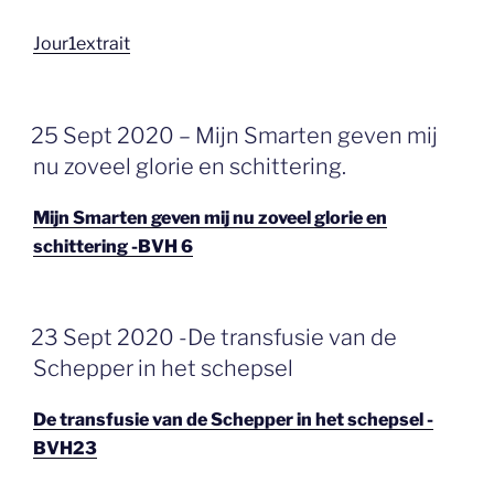
Jour1extrait
GEPLAATST
25 Sept 2020 – Mijn Smarten geven mij
OP
nu zoveel glorie en schittering.
Mijn Smarten geven mij nu zoveel glorie en
schittering -BVH 6
GEPLAATST
23 Sept 2020 -De transfusie van de
OP
Schepper in het schepsel
De transfusie van de Schepper in het schepsel -
BVH23