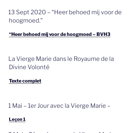
GEPLAATST
13 Sept 2020 – “Heer behoed mij voor de
OP
hoogmoed.”
“Heer behoed mij voor de hoogmoed – BVH3
GEPLAATST
La Vierge Marie dans le Royaume de la
OP
Divine Volonté
Texte complet
GEPLAATST
1 Mai – 1er Jour avec la Vierge Marie –
OP
Leçon 1
GEPLAATST