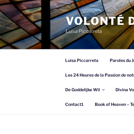
Spring
naar
VOLONTÉ D
de
inhoud
Luisa Piccarreta
Luisa Piccarreta
Paroles du J
Les 24 Heures de la Passion de not
De Goddelijke Wil
Divina Vo
Contact1
Book of Heaven – Te