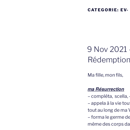
CATEGORIE:
EV-
GEPLAATST
9 Nov 2021 –
OP
Rédemption 
Ma fille, mon fils,
ma Résurrection
– compléta, scella, 
– appela à la vie to
tout au long de ma Vi
– forma le germe de
même des corps dan