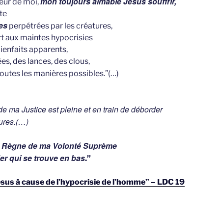
mon toujours aimable Jésus souffrir,
rieur de moi,
te
es
perpétrées par les créatures,
rt aux maintes hypocrisies
ienfaits apparents,
es, des lances, des clous,
toutes les manières possibles.”(…)
 de ma Justice est pleine et en train de déborder
ures.(…)
ut Règne de ma Volonté Suprème
der qui se trouve en bas
.”
sus à cause de l’hypocrisie de l’homme” – LDC 19