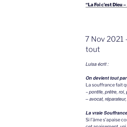
“La Foi c’est Dieu
GEPLAATST
7 Nov 2021 –
OP
tout
Luisa écrit :
On devient tout par
La souffrance fait 
pontife, prêtre, roi,
–
– avocat, réparateur,
La vraie Souffrance
Si l’âme s’apaise c
cet apaisement, uni 