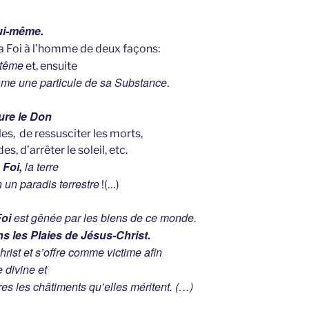
Lui-même.
 Foi à l’homme de deux façons:
ptême
et, ensuite
’âme une particule de sa Substance
.
ure le Don
les, de ressusciter les morts,
s, d’arrêter le soleil, etc.
 Foi,
la terre
 un paradis terrestre
!(…)
Foi
est gênée par les biens de ce monde.
s les Plaies de Jésus-Christ.
hrist et s’offre comme victime afin
e divine et
res les châtiments qu’elles méritent. (…)