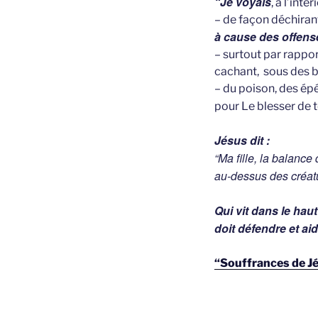
“Je voyais
, à l’inté
– de façon déchiran
à cause des offens
– surtout par rappo
cachant, sous des b
– du poison, des épé
pour Le blesser de 
Jésus dit :
“Ma fille, la balance
au-dessus des créat
Qui vit dans le ha
doit défendre et ai
“Souffrances de Jé