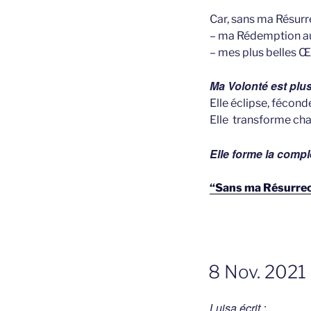
Car, sans ma Résurr
– ma Rédemption au
– mes plus belles Œ
Ma Volonté est plus
Elle éclipse, fécond
Elle transforme ch
Elle forme la compl
“Sans ma Résurrec
GEPLAATST
8 Nov. 2021 
OP
Luisa écrit :