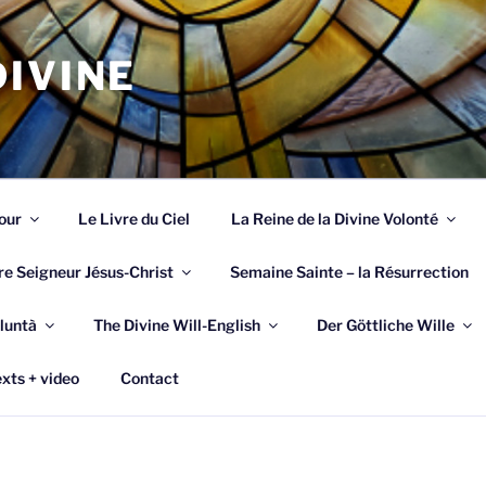
IVINE
our
Le Livre du Ciel
La Reine de la Divine Volonté
re Seigneur Jésus-Christ
Semaine Sainte – la Résurrection
luntà
The Divine Will-English
Der Göttliche Wille
xts + video
Contact