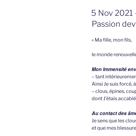
GEPLAATST
5 Nov 2021 –
OP
Passion dev
« Ma fille, mon fils,
le monde renouvell
Mon Immensité enve
– tant intérieureme
Ainsi Je suis forcé, 
– clous, épines, cou
dont J’étais accabl
Au contact des âme
Je sens que les clou
et que mes blessure