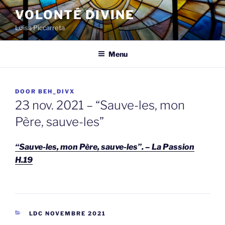
Spring
VOLONTÉ DIVINE
naar
Luisa Piccarreta
de
inhoud
Menu
GEPLAATST
DOOR
BEH_DIVX
OP
23 nov. 2021 – “Sauve-les, mon
Père, sauve-les”
“Sauve-les, mon Père, sauve-les”. – La Passion
H.19
CATEGORIEËN
LDC NOVEMBRE 2021