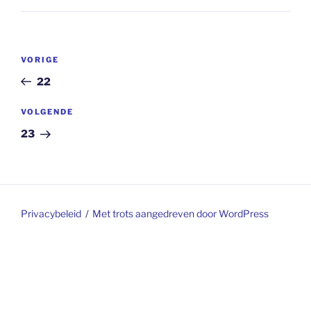
Berichtnavigatie
Vorig
VORIGE
bericht
22
Volgend
VOLGENDE
bericht
23
Privacybeleid
Met trots aangedreven door WordPress