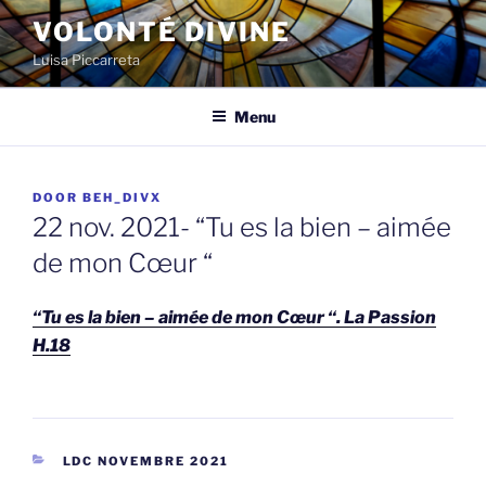
Spring
VOLONTÉ DIVINE
naar
Luisa Piccarreta
de
inhoud
Menu
GEPLAATST
DOOR
BEH_DIVX
OP
22 nov. 2021- “Tu es la bien – aimée
de mon Cœur “
“Tu es la bien – aimée de mon Cœur “. La Passion
H.18
CATEGORIEËN
LDC NOVEMBRE 2021