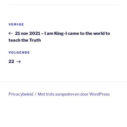
Berichtnavigatie
Vorig
VORIGE
bericht
21 nov 2021 – I am King-I came to the world to
teach the Truth
Volgend
VOLGENDE
bericht
22
Privacybeleid
Met trots aangedreven door WordPress