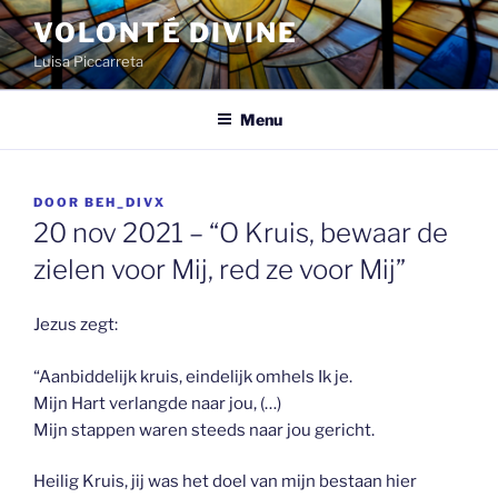
Spring
VOLONTÉ DIVINE
naar
Luisa Piccarreta
de
inhoud
Menu
GEPLAATST
DOOR
BEH_DIVX
OP
20 nov 2021 – “O Kruis, bewaar de
zielen voor Mij, red ze voor Mij”
Jezus zegt:
“Aanbiddelijk kruis, eindelijk omhels Ik je.
Mijn Hart verlangde naar jou, (…)
Mijn stappen waren steeds naar jou gericht.
Heilig Kruis, jij was het doel van mijn bestaan hier