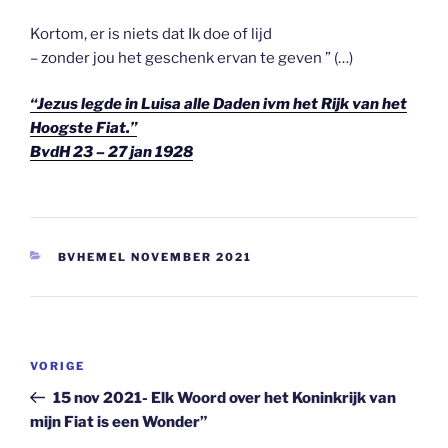
Kortom, er is niets dat Ik doe of lijd
– zonder jou het geschenk ervan te geven ” (…)
“Jezus legde in Luisa alle Daden ivm het Rijk van het
Hoogste Fiat.”
BvdH 23 – 27 jan 1928
CATEGORIEËN
BVHEMEL NOVEMBER 2021
Berichtnavigatie
Vorig
VORIGE
bericht
15 nov 2021- Elk Woord over het Koninkrijk van
mijn Fiat is een Wonder”