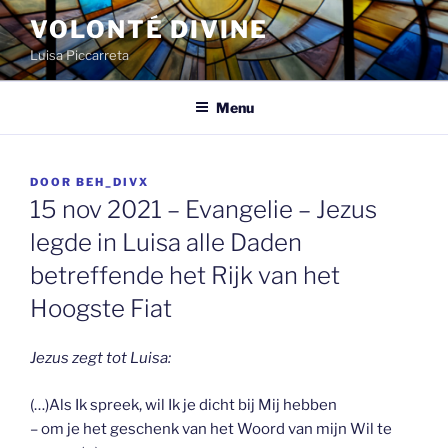
Spring
VOLONTÉ DIVINE
naar
Luisa Piccarreta
de
inhoud
Menu
GEPLAATST
DOOR
BEH_DIVX
OP
15 nov 2021 – Evangelie – Jezus
legde in Luisa alle Daden
betreffende het Rijk van het
Hoogste Fiat
Jezus zegt tot Luisa:
(…)Als Ik spreek, wil Ik je dicht bij Mij hebben
– om je het geschenk van het Woord van mijn Wil te