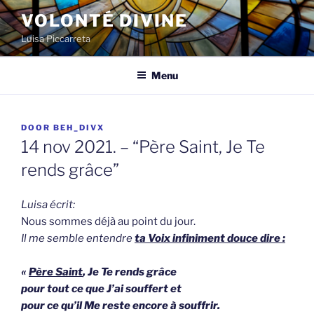
Spring
VOLONTÉ DIVINE
naar
Luisa Piccarreta
de
inhoud
Menu
GEPLAATST
DOOR
BEH_DIVX
OP
14 nov 2021. – “Père Saint, Je Te
rends grâce”
Luisa écrit:
Nous sommes déjà au point du jour.
Il me semble entendre
ta Voix infiniment douce dire :
«
Père Saint
, Je Te rends grâce
pour tout ce que J’ai souffert et
pour ce qu’il Me reste encore à souffrir.