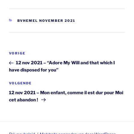
CATEGORIEËN
BVHEMEL NOVEMBER 2021
Berichtnavigatie
Vorig
VORIGE
bericht
12 nov 2021 – “Adore My Will and that which I
have disposed for you”
Volgend
VOLGENDE
bericht
12 nov 2021 – Mon enfant, comme il est dur pour Moi
cet abandon !