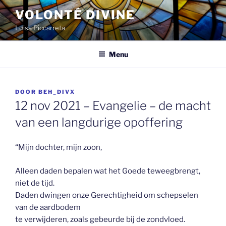
Spring
VOLONTÉ DIVINE
naar
Luisa Piccarreta
de
inhoud
Menu
GEPLAATST
DOOR
BEH_DIVX
OP
12 nov 2021 – Evangelie – de macht
van een langdurige opoffering
“Mijn dochter, mijn zoon,
Alleen daden bepalen wat het Goede teweegbrengt,
niet de tijd.
Daden dwingen onze Gerechtigheid om schepselen
van de aardbodem
te verwijderen, zoals gebeurde bij de zondvloed.