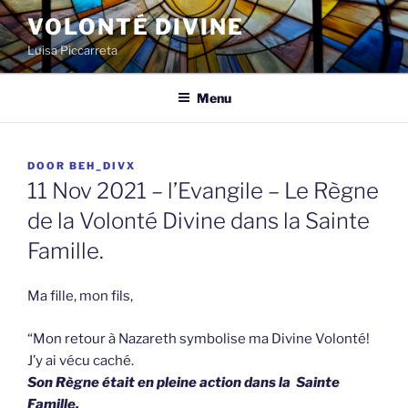
Spring
VOLONTÉ DIVINE
naar
Luisa Piccarreta
de
inhoud
Menu
GEPLAATST
DOOR
BEH_DIVX
OP
11 Nov 2021 – l’Evangile – Le Règne
de la Volonté Divine dans la Sainte
Famille.
Ma fille, mon fils,
“Mon retour à Nazareth symbolise ma Divine Volonté!
J’y ai vécu caché.
Son Règne était en pleine action dans la Sainte
Famille.