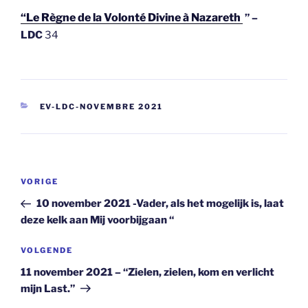
“Le Règne de la Volonté Divine à
Nazareth
” –
LDC
34
CATEGORIEËN
EV-LDC-NOVEMBRE 2021
Berichtnavigatie
Vorig
VORIGE
bericht
10 november 2021 -Vader, als het mogelijk is, laat
deze kelk aan Mij voorbijgaan “
Volgend
VOLGENDE
bericht
11 november 2021 – “Zielen, zielen, kom en verlicht
mijn Last.”