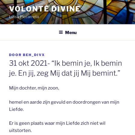
Spring
VOLONTÉ DIVINE
naar
Luisa Piccarreta
de
inhoud
Menu
GEPLAATST
DOOR
BEH_DIVX
OP
31 okt 2021- “Ik bemin je, Ik bemin
je. En jij, zeg Mij dat jij Mij bemint.”
Mijn dochter, mijn zoon,
hemel en aarde zijn gevuld en doordrongen van mijn
Liefde.
Er is geen plaats waar mijn Liefde zich niet wil
uitstorten.