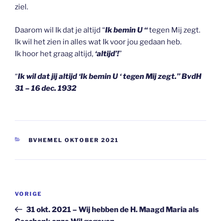
ziel.
Daarom wil Ik dat je altijd “
Ik bemin U “
tegen Mij zegt.
Ik wil het zien in alles wat Ik voor jou gedaan heb.
Ik hoor het graag altijd,
‘
altijd’!
”
“
Ik wil dat jij altijd ‘Ik bemin U ‘ tegen Mij zegt.” BvdH
31 – 16 dec. 1932
CATEGORIEËN
BVHEMEL OKTOBER 2021
Berichtnavigatie
Vorig
VORIGE
bericht
31 okt. 2021 – Wij hebben de H. Maagd Maria als