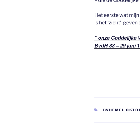
– die de Goddelijke
Het eerste wat mijn
is het ‘zicht’ geven
” onze Goddelijke W
BvdH 33 – 29 juni 
CATEGORIEËN
BVHEMEL OKTO