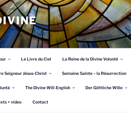
IVINE
our
Le Livre du Ciel
La Reine de la Divine Volonté
re Seigneur Jésus-Christ
Semaine Sainte – la Résurrection
luntà
The Divine Will-English
Der Göttliche Wille
xts + video
Contact