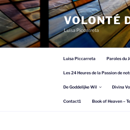
Spring
naar
VOLONTÉ D
de
inhoud
Luisa Piccarreta
Luisa Piccarreta
Paroles du J
Les 24 Heures de la Passion de not
De Goddelijke Wil
Divina Vo
Contact1
Book of Heaven – Te