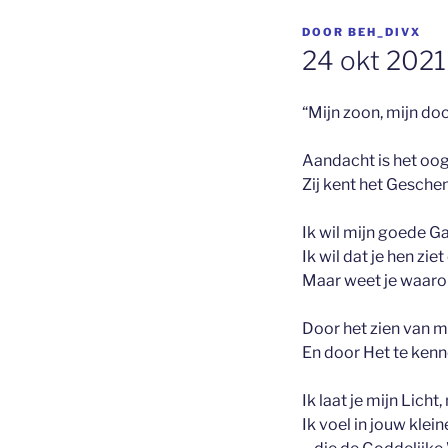
GEPLAATST
DOOR
BEH_DIVX
OP
24 okt 2021 
“Mijn zoon, mijn doc
Aandacht is het oog 
Zij kent het Geschen
Ik wil mijn goede G
Ik wil dat je hen ziet
Maar weet je waar
Door het zien van m
En door Het te kenn
Ik laat je mijn Licht
Ik voel in jouw klei