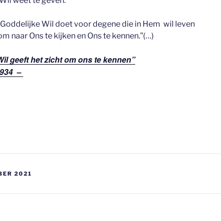
 Wil weet te geven.
 Goddelijke Wil doet voor degene die in Hem wil leven
 om naar Ons te kijken en Ons te kennen.”(…)
il geeft het zicht om ons te kennen”
1934 –
BER 2021