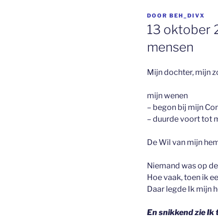
GEPLAATST
DOOR
BEH_DIVX
OP
13 oktober 2
mensen
Mijn dochter, mijn z
mijn wenen
– begon bij mijn Co
– duurde voort tot 
De Wil van mijn hem
Niemand was op de 
Hoe vaak, toen ik e
Daar legde Ik mijn 
En snikkend zie Ik