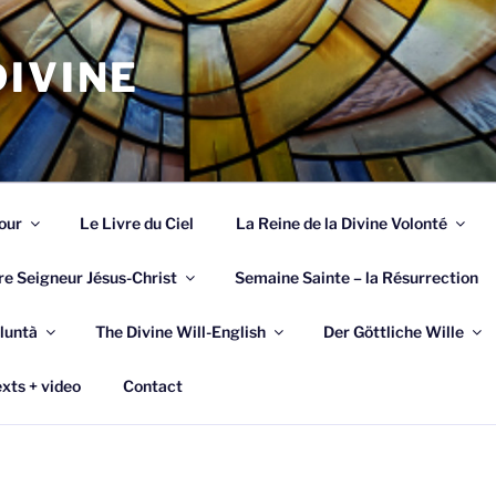
IVINE
our
Le Livre du Ciel
La Reine de la Divine Volonté
re Seigneur Jésus-Christ
Semaine Sainte – la Résurrection
luntà
The Divine Will-English
Der Göttliche Wille
xts + video
Contact