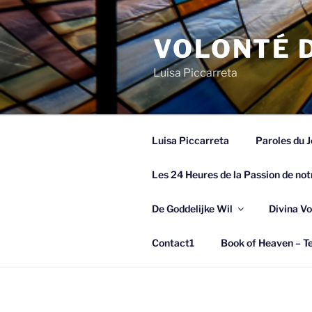
Spring
naar
VOLONTÉ D
de
inhoud
Luisa Piccarreta
Luisa Piccarreta
Paroles du J
Les 24 Heures de la Passion de not
De Goddelijke Wil
Divina Vo
Contact1
Book of Heaven – Te