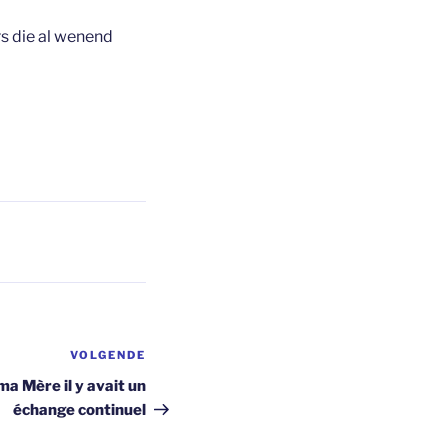
rs die al wenend
VOLGENDE
Volgend
bericht
ma Mère il y avait un
échange continuel