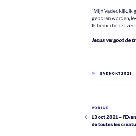
“Mijn Vader, kijk, i
geboren worden, lev
Ik bemin hen zozeer 
Jezus vergoot de 
CATEGORIEËN
BVDHOKT2021
Berichtnavi
Vorig
VORIGE
bericht
13 oct 2021 – l’Evan
de toutes les créat