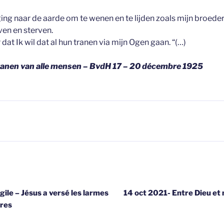
k ging naar de aarde om te wenen en te lijden zoals mijn broede
en en sterven.
dat Ik wil dat al hun tranen via mijn Ogen gaan. “(…)
tranen van alle mensen – BvdH 17 – 20 décembre 1925
gatie
gile – Jésus a versé les larmes
14 oct 2021- Entre Dieu et 
ures