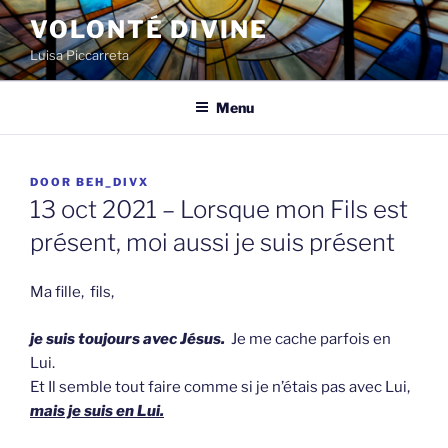
Spring
VOLONTÉ DIVINE
naar
Luisa Piccarreta
de
inhoud
Menu
GEPLAATST
DOOR
BEH_DIVX
OP
13 oct 2021 – Lorsque mon Fils est
présent, moi aussi je suis présent
Ma fille, fils,
je suis toujours avec Jésus.
Je me cache parfois en
Lui.
Et Il semble tout faire comme si je n’étais pas avec Lui,
mais je suis en Lui.