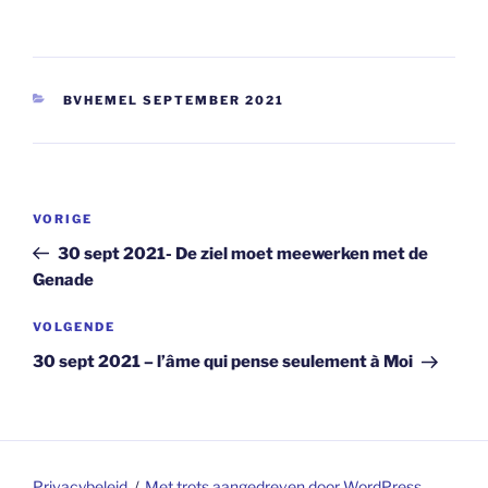
CATEGORIEËN
BVHEMEL SEPTEMBER 2021
Berichtnavigatie
Vorig
VORIGE
bericht
30 sept 2021- De ziel moet meewerken met de
Genade
Volgend
VOLGENDE
bericht
30 sept 2021 – l’âme qui pense seulement à Moi
Privacybeleid
Met trots aangedreven door WordPress