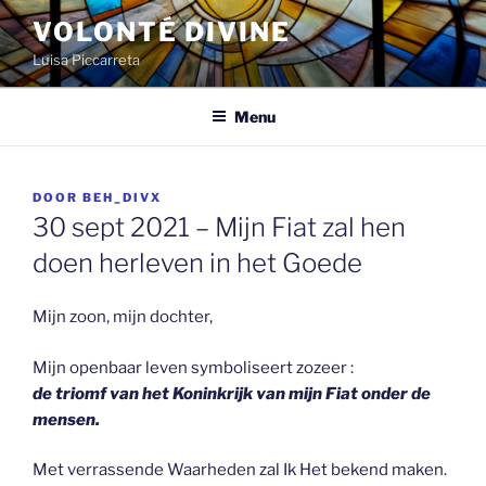
Spring
VOLONTÉ DIVINE
naar
Luisa Piccarreta
de
inhoud
Menu
GEPLAATST
DOOR
BEH_DIVX
OP
30 sept 2021 – Mijn Fiat zal hen
doen herleven in het Goede
Mijn zoon, mijn dochter,
Mijn openbaar leven symboliseert zozeer :
de triomf van het Koninkrijk van mijn Fiat onder de
mensen.
Met verrassende Waarheden zal Ik Het bekend maken.