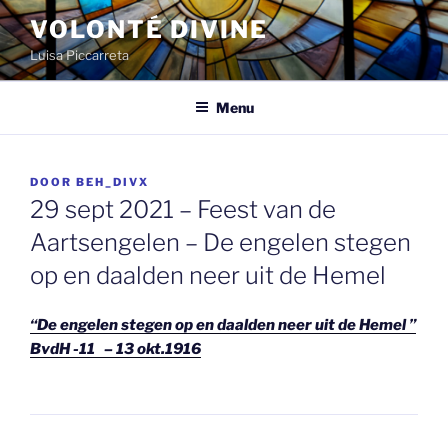
Spring
VOLONTÉ DIVINE
naar
Luisa Piccarreta
de
inhoud
Menu
GEPLAATST
DOOR
BEH_DIVX
OP
29 sept 2021 – Feest van de
Aartsengelen – De engelen stegen
op en daalden neer uit de Hemel
“De engelen stegen op en daalden neer uit de Hemel ”
BvdH -11 – 13 okt.1916