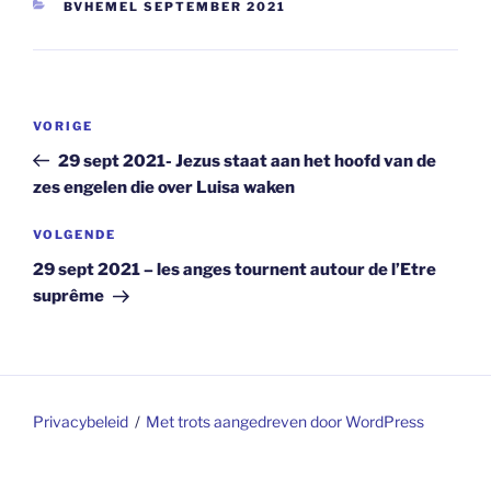
CATEGORIEËN
BVHEMEL SEPTEMBER 2021
Berichtnavigatie
Vorig
VORIGE
bericht
29 sept 2021- Jezus staat aan het hoofd van de
zes engelen die over Luisa waken
Volgend
VOLGENDE
bericht
29 sept 2021 – les anges tournent autour de l’Etre
suprême
Privacybeleid
Met trots aangedreven door WordPress