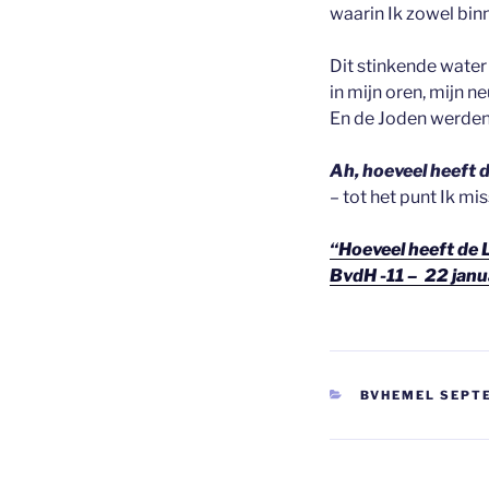
waarin Ik zowel bin
Dit stinkende water
in mijn oren, mijn 
En de Joden werden 
Ah, hoeveel heeft 
– tot het punt Ik mi
“Hoeveel heeft de 
BvdH -11 – 22 jan
CATEGORIEËN
BVHEMEL SEPT