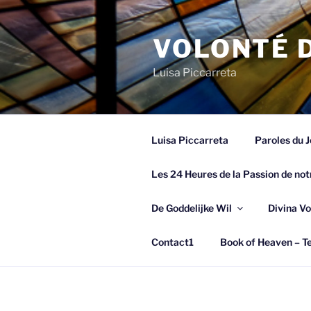
Spring
naar
VOLONTÉ D
de
inhoud
Luisa Piccarreta
Luisa Piccarreta
Paroles du J
Les 24 Heures de la Passion de not
De Goddelijke Wil
Divina Vo
Contact1
Book of Heaven – Te