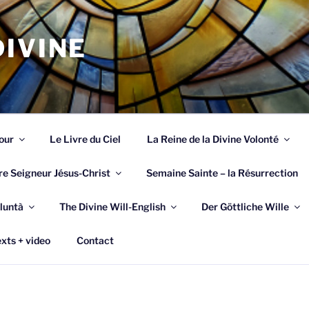
IVINE
our
Le Livre du Ciel
La Reine de la Divine Volonté
re Seigneur Jésus-Christ
Semaine Sainte – la Résurrection
luntà
The Divine Will-English
Der Göttliche Wille
xts + video
Contact