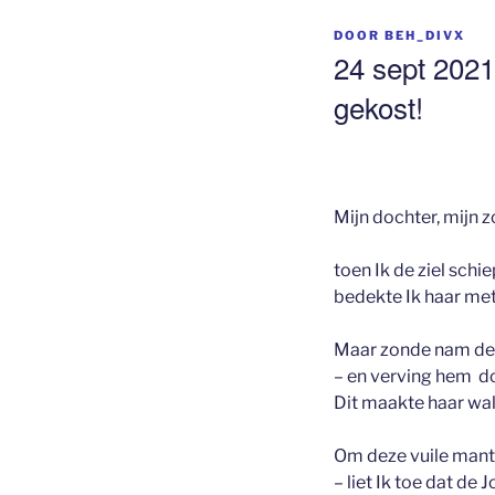
GEPLAATST
DOOR
BEH_DIVX
OP
24 sept 2021
gekost!
Mijn dochter, mijn z
toen Ik de ziel schi
bedekte Ik haar me
Maar zonde nam de
– en verving hem doo
Dit maakte haar walg
Om deze vuile mante
– liet Ik toe dat de