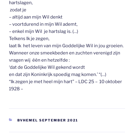
hartslagen,
zodat je
– altijd aan mijn Wil denkt
– voortdurend in mijn Wil ademt,
– enkel mijn Wil je hartslag is. (…)
Telkens Ik je zegen,
laat Ik het leven van mijn Goddelijke Wil in jou groeien.
Wanneer onze smeekbeden en zuchten verenigd zijn
vragen wij één en hetzelfde :
‘dat de Goddelijke Wil gekend wordt
en dat zijn Koninkrijk spoedig mag komen.’ “(…)
“Ik zegen je met heel mijn hart” – LDC 25 – 10 oktober
1928 –
CATEGORIEËN
BVHEMEL SEPTEMBER 2021