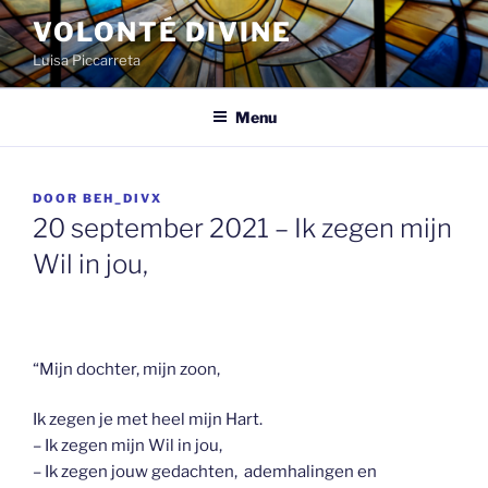
Spring
VOLONTÉ DIVINE
naar
Luisa Piccarreta
de
inhoud
Menu
GEPLAATST
DOOR
BEH_DIVX
OP
20 september 2021 – Ik zegen mijn
Wil in jou,
“Mijn dochter, mijn zoon,
Ik zegen je met heel mijn Hart.
– Ik zegen mijn Wil in jou,
– Ik zegen jouw gedachten, ademhalingen en