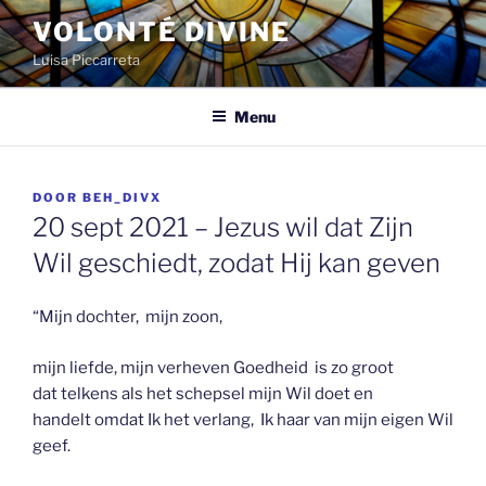
Spring
VOLONTÉ DIVINE
naar
Luisa Piccarreta
de
inhoud
Menu
GEPLAATST
DOOR
BEH_DIVX
OP
20 sept 2021 – Jezus wil dat Zijn
Wil geschiedt, zodat Hij kan geven
“Mijn dochter, mijn zoon,
mijn liefde, mijn verheven Goedheid is zo groot
dat telkens als het schepsel mijn Wil doet en
handelt omdat Ik het verlang, Ik haar van mijn eigen Wil
geef.