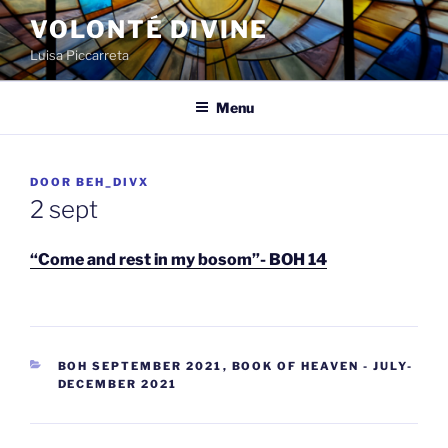
Spring
VOLONTÉ DIVINE
naar
Luisa Piccarreta
de
inhoud
Menu
GEPLAATST
DOOR
BEH_DIVX
OP
2 sept
“Come and rest in my bosom”- BOH 14
CATEGORIEËN
BOH SEPTEMBER 2021
,
BOOK OF HEAVEN - JULY-
DECEMBER 2021