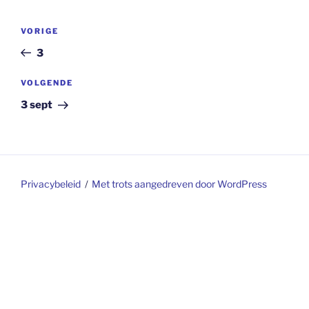
Berichtnavigatie
Vorig
VORIGE
bericht
3
Volgend
VOLGENDE
bericht
3 sept
Privacybeleid
Met trots aangedreven door WordPress