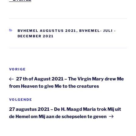
CATEGORIEËN
BVHEMEL AUGUSTUS 2021
,
BVHEMEL- JULI -
DECEMBER 2021
Berichtnavigatie
Vorig
VORIGE
bericht
27 th of August 2021 – The Virgin Mary drew Me
from Heaven to give Me to the creatures
Volgend
VOLGENDE
bericht
27 augustus 2021 – De H. Maagd Maria trok Mij uit
de Hemel om Mij aan de schepselen te geven