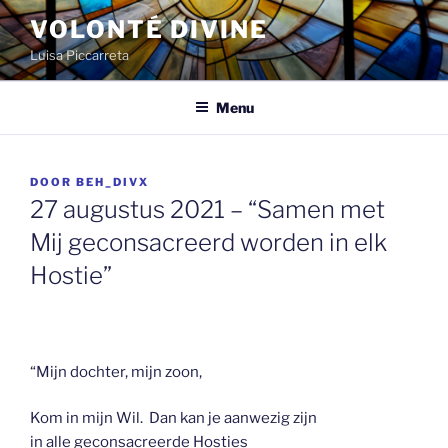
Spring
VOLONTÉ DIVINE
naar
Luisa Piccarreta
de
inhoud
Menu
GEPLAATST
DOOR
BEH_DIVX
OP
27 augustus 2021 – “Samen met
Mij geconsacreerd worden in elk
Hostie”
“Mijn dochter, mijn zoon,
Kom in mijn Wil. Dan kan je aanwezig zijn
in alle geconsacreerde Hosties