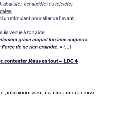
), abattu(e), échaudé(e) ou rejeté(e),
rière.
i un stimulant pour aller de l’avant.
 suis venue à ton aide.
 vêtement grâce auquel ton âme acquerra
a Force de ne rien craindre. » (…)
er, contenter Jésus en tout – LDC 4
LET _DÉCEMBRE 2021
,
EV- LDC - JUILLET 2021
gatie