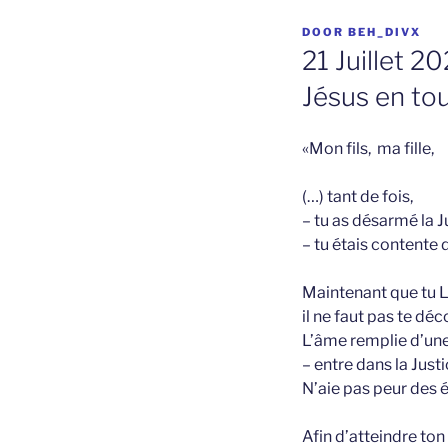
GEPLAATST
DOOR
BEH_DIVX
OP
21 Juillet 2
Jésus en to
«Mon fils, ma fille,
(…) tant de fois,
– tu as désarmé la J
– tu étais contente d
Maintenant que tu L
il ne faut pas te dé
L’âme remplie d’une
– entre dans la Jus
N’aie pas peur des é
Afin d’atteindre ton