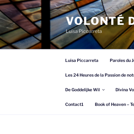
Spring
naar
VOLONTÉ D
de
inhoud
Luisa Piccarreta
Luisa Piccarreta
Paroles du J
Les 24 Heures de la Passion de not
De Goddelijke Wil
Divina Vo
Contact1
Book of Heaven – Te