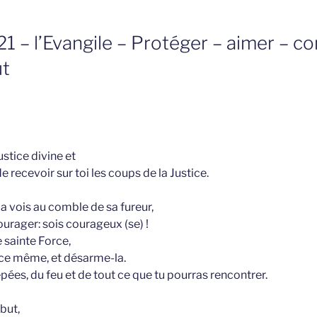
021 – l’Evangile – Protéger – aimer – c
ut
ustice divine et
e recevoir sur toi les coups de la Justice.
a vois au comble de sa fureur,
courager: sois courageux (se) !
 sainte Force,
tice même, et désarme-la.
pées, du feu et de tout ce que tu pourras rencontrer.
 but,