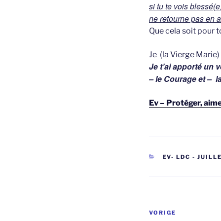
si tu te vois blessé(e
ne retourne pas en ar
Que cela soit pour to
Je (la Vierge Marie)
Je t’ai apporté un
– le Courage et – l
Ev – Protéger, aim
CATEGORIEËN
EV- LDC - JUIL
Berichtnavi
Vorig
VORIGE