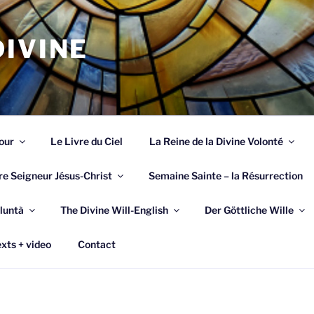
IVINE
our
Le Livre du Ciel
La Reine de la Divine Volonté
re Seigneur Jésus-Christ
Semaine Sainte – la Résurrection
luntà
The Divine Will-English
Der Göttliche Wille
xts + video
Contact