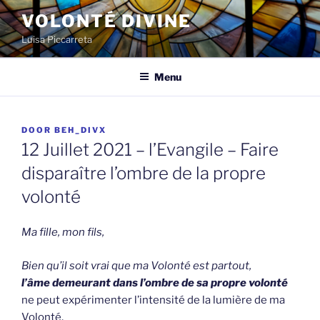
Spring
VOLONTÉ DIVINE
naar
Luisa Piccarreta
de
inhoud
Menu
GEPLAATST
DOOR
BEH_DIVX
OP
12 Juillet 2021 – l’Evangile – Faire
disparaître l’ombre de la propre
volonté
Ma fille, mon fils,
Bien qu’il soit vrai que ma Volonté est partout,
l’âme demeurant dans l’ombre de sa propre volonté
ne peut expérimenter l’intensité de la lumière de ma
Volonté,