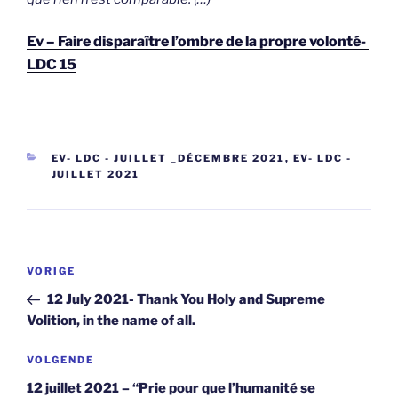
Ev – Faire disparaître l’ombre de la propre volonté-
LDC 15
CATEGORIEËN
EV- LDC - JUILLET _DÉCEMBRE 2021
,
EV- LDC -
JUILLET 2021
Berichtnavigatie
Vorig
VORIGE
bericht
12 July 2021- Thank You Holy and Supreme
Volition, in the name of all.
Volgend
VOLGENDE
bericht
12 juillet 2021 – “Prie pour que l’humanité se