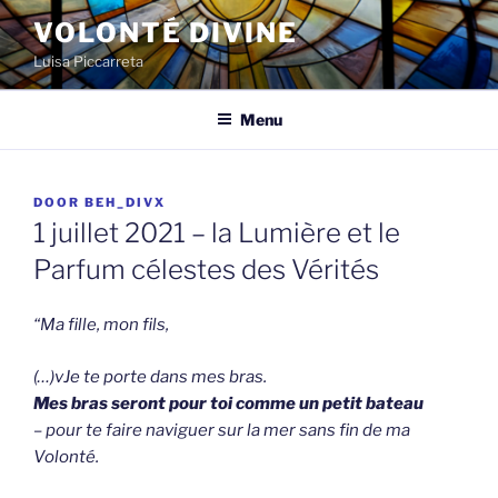
Spring
VOLONTÉ DIVINE
naar
Luisa Piccarreta
de
inhoud
Menu
GEPLAATST
DOOR
BEH_DIVX
OP
1 juillet 2021 – la Lumière et le
Parfum célestes des Vérités
“Ma fille, mon fils,
(…)vJe te porte dans mes bras.
Mes bras seront pour toi comme un petit bateau
– pour te faire naviguer sur la mer sans fin de ma
Volonté.