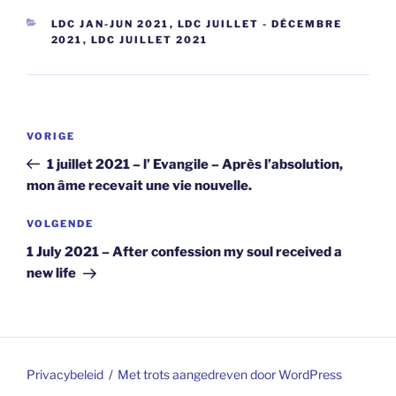
CATEGORIEËN
LDC JAN-JUN 2021
,
LDC JUILLET - DÉCEMBRE
2021
,
LDC JUILLET 2021
Berichtnavigatie
Vorig
VORIGE
bericht
1 juillet 2021 – l’ Evangile – Après l’absolution,
mon âme recevait une vie nouvelle.
Volgend
VOLGENDE
bericht
1 July 2021 – After confession my soul received a
new life
Privacybeleid
Met trots aangedreven door WordPress